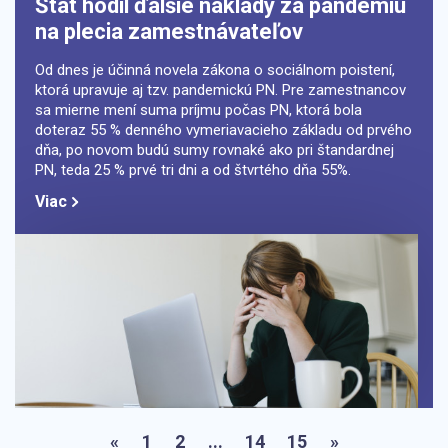
Štát hodil ďalšie náklady za pandémiu
na plecia zamestnávateľov
Od dnes je účinná novela zákona o sociálnom poistení,
ktorá upravuje aj tzv. pandemickú PN. Pre zamestnancov
sa mierne mení suma príjmu počas PN, ktorá bola
doteraz 55 % denného vymeriavacieho základu od prvého
dňa, po novom budú sumy rovnaké ako pri štandardnej
PN, teda 25 % prvé tri dni a od štvrtého dňa 55%.
Viac
«
1
2
...
14
15
»