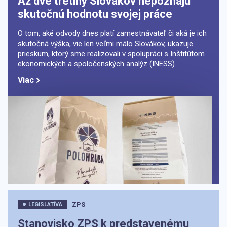
Až dve tretiny Slovákov nepoznajú
skutočnú hodnotu svojej práce
O tom, aké odvody dnes platí zamestnávateľ či aká je ich
skutočná výška, vie len veľmi málo Slovákov, ukazuje
prieskum, ktorý sme realizovali v spolupráci s Inštitútom
ekonomických a spoločenských analýz (INESS).
Viac
ZPS
LEGISLATÍVA
Stanovisko ZPS k predstavenému