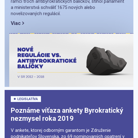
rámci troch antibyrokratických balíčkov, stihol parlament
a ministerstvá schváliť 1675 nových alebo
novelizovaných regulácií.
Viac
LEGISLATÍVA
Poznáme víťaza ankety Byrokratický
nezmysel roka 2019
V ankete, ktorej odborným garantom je Združenie
podnikateľov Slovenska, zo 69 nominovaných opatrení v