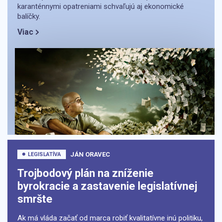
karanténnymi opatreniami schvaľujú aj ekonomické
balíčky.
Viac
JÁN ORAVEC
LEGISLATÍVA
Trojbodový plán na zníženie
byrokracie a zastavenie legislatívnej
smršte
Ak má vláda začať od marca robiť kvalitatívne inú politiku,