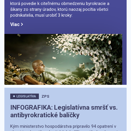
ktorá povedie k citeľnému obmedzeniu byrokracie a
šikany zo strany úradov, ktorú naozaj pocítia všetci
podnikatelia, musí urobiť 3 kroky:
Viac
ZPS
LEGISLATÍVA
INFOGRAFIKA: Legislatívna smršť vs.
antibyrokratické balíčky
Kým ministerstvo hospodárstva pripravilo 94 opatrení v