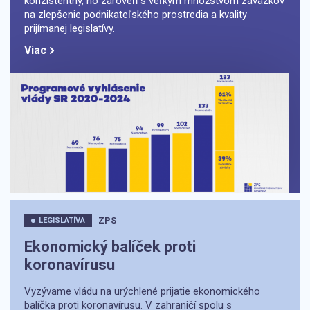
konzistentný, no zároveň s veľkým množstvom záväzkov
na zlepšenie podnikateľského prostredia a kvality
prijímanej legislatívy.
Viac
ZPS
LEGISLATÍVA
Ekonomický balíček proti
koronavírusu
Vyzývame vládu na urýchlené prijatie ekonomického
balíčka proti koronavírusu. V zahraničí spolu s