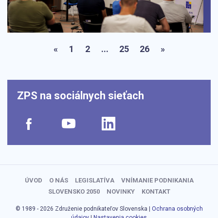
«
1
2
...
25
26
»
ZPS na sociálnych sieťach
ÚVOD
O NÁS
LEGISLATÍVA
VNÍMANIE PODNIKANIA
SLOVENSKO 2050
NOVINKY
KONTAKT
© 1989 - 2026 Združenie podnikateľov Slovenska |
Ochrana osobných
údajov
|
Nastavenia cookies