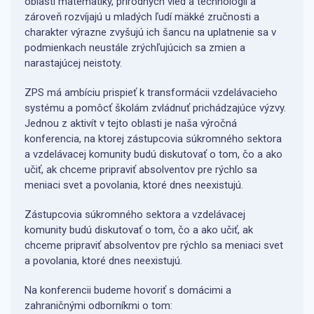
oblasti matematiky, prírodných vied a technológií a
zároveň rozvíjajú u mladých ľudí mäkké zručnosti a
charakter výrazne zvyšujú ich šancu na uplatnenie sa v
podmienkach neustále zrýchľujúcich sa zmien a
narastajúcej neistoty.
ZPS má ambíciu prispieť k transformácii vzdelávacieho
systému a pomôcť školám zvládnuť prichádzajúce výzvy.
Jednou z aktivít v tejto oblasti je naša výročná
konferencia, na ktorej zástupcovia súkromného sektora
a vzdelávacej komunity budú diskutovať o tom, čo a ako
učiť, ak chceme pripraviť absolventov pre rýchlo sa
meniaci svet a povolania, ktoré dnes neexistujú.
Zástupcovia súkromného sektora a vzdelávacej
komunity budú diskutovať o tom, čo a ako učiť, ak
chceme pripraviť absolventov pre rýchlo sa meniaci svet
a povolania, ktoré dnes neexistujú.
Na konferencii budeme hovoriť s domácimi a
zahraničnými odborníkmi o tom: