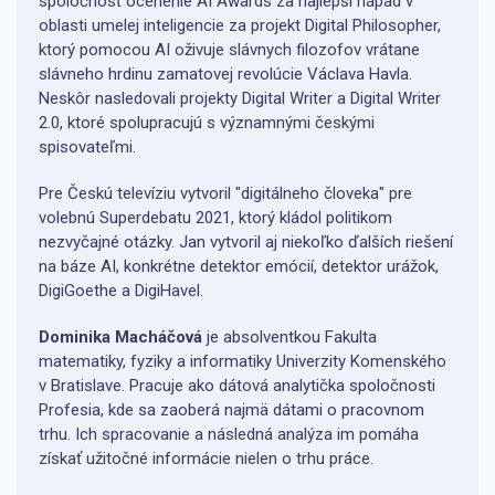
spoločnosť ocenenie AI Awards za najlepší nápad v
oblasti umelej inteligencie za projekt Digital Philosopher,
ktorý pomocou AI oživuje slávnych filozofov vrátane
slávneho hrdinu zamatovej revolúcie Václava Havla.
Neskôr nasledovali projekty Digital Writer a Digital Writer
2.0, ktoré spolupracujú s významnými českými
spisovateľmi.
Pre Českú televíziu vytvoril "digitálneho človeka" pre
volebnú Superdebatu 2021, ktorý kládol politikom
nezvyčajné otázky. Jan vytvoril aj niekoľko ďalších riešení
na báze AI, konkrétne detektor emócií, detektor urážok,
DigiGoethe a DigiHavel.
Dominika Macháčová
je absolventkou Fakulta
matematiky, fyziky a informatiky Univerzity Komenského
v Bratislave. Pracuje ako dátová analytička spoločnosti
Profesia, kde sa zaoberá najmä dátami o pracovnom
trhu. Ich spracovanie a následná analýza im pomáha
získať užitočné informácie nielen o trhu práce.