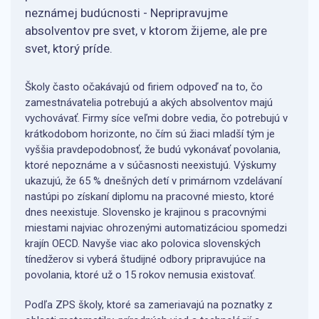
neznámej budúcnosti - Nepripravujme
absolventov pre svet, v ktorom žijeme, ale pre
svet, ktorý príde.
Školy často očakávajú od firiem odpoveď na to, čo
zamestnávatelia potrebujú a akých absolventov majú
vychovávať. Firmy síce veľmi dobre vedia, čo potrebujú v
krátkodobom horizonte, no čím sú žiaci mladší tým je
vyššia pravdepodobnosť, že budú vykonávať povolania,
ktoré nepoznáme a v súčasnosti neexistujú. Výskumy
ukazujú, že 65 % dnešných detí v primárnom vzdelávaní
nastúpi po získaní diplomu na pracovné miesto, ktoré
dnes neexistuje. Slovensko je krajinou s pracovnými
miestami najviac ohrozenými automatizáciou spomedzi
krajín OECD. Navyše viac ako polovica slovenských
tínedžerov si vyberá študijné odbory pripravujúce na
povolania, ktoré už o 15 rokov nemusia existovať.
Podľa ZPS školy, ktoré sa zameriavajú na poznatky z