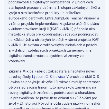
podnikavosti a digitálnych kompetencií. V juniorských
startupoch pracuje s deťmi na 1. stupni základných škôl a
vyvíja s nimi konkrétne produkty. Je držiteľkou
európskeho certifikátu EntreCompEdu Teacher Pioneer a
v rámci projektu Implementácie krajského akčného plánu
v Juhomoravskom kraji II (IKAP v JMK II) pôsobila ako
metodička štúdií pre koordinátorov rozvoja podnikavosti
na základných a stredných školách v rámci projektu IKAP
v JMK II. Je aktívna v rodičovských iniciatívach a pôsobí
aj v ďalších vzdelávacích projektoch zameraných na
digitálnu transformáciu a systémové zmeny vo
vzdelávaní.
Zuzana Mikloš Fabrici
, zakladateľa a riaditeľka novej
strednej školy,
Lýceum C. S. Lewisa
. V prostredí škôl C. S.
Lewisa sa pohybuje už vyše 10 rokov a minulý september
otvorila so svojim tímom túto novú školu zameranú na
rozvoj digitálnych zručností, podnikavosti a charakteru.
Je presvedčená, že práve tieto oblasti sú kľúčovými pre
život v 21. storočí. Pôvodne učila cudzie jazyky, no neskôr
sa zapálila pre manažment v školskom prostredí a