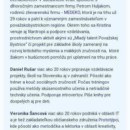
dlhoročným zamestnancom firmy, Petrom Huljakom,
rodinnú zlievarenskú firmu -
MEDEKO
, ktorá je na trhu už
29 rokov a patrí k významným zamestnávateľom v
považskobystrickom regióne. Okrem toho sa Kristína
venuje aj filantropii a podpore vzdelávania,
prostredníctvom aktivít akými sú „Mladý talent Považskej
Bystrice“ či projekt pre základné školy zameraný na
rozvoj kritického myslenia a mäkkých zručností na, ktoré
žiakom v budúcnosti pomôžu pri uplatnení na trhu práce.
Daniel Rušar
viac ako 20 rokov pripravuje vzdelávacie
projekty, školí na Slovensku aj v zahraničí. Pôsobí ako
tréner a kouč sociálnych zručností. Počas tréningov
používa metódy skúsenostného učenia a netradičné
techniky učenia. Podporuje introvertov. Píše knihy pre
dospelých aj pre deti.
Veronika Šancová
viac ako 20 rokov podniká v oblasti IT
a je tiež zakladateľkou občianskeho združenia
Prototýpci
,
kde pôsobí ako metodička a lektorka v oblasti kreativity,