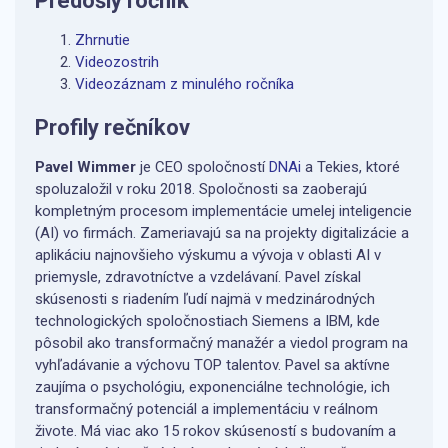
Predošlý ročník
Zhrnutie
Videozostrih
Videozáznam z minulého ročníka
Profily rečníkov
Pavel Wimmer
je CEO spoločností
DNAi
a Tekies, ktoré
spoluzaložil v roku 2018. Spoločnosti sa zaoberajú
kompletným procesom implementácie umelej inteligencie
(AI) vo firmách. Zameriavajú sa na projekty digitalizácie a
aplikáciu najnovšieho výskumu a vývoja v oblasti AI v
priemysle, zdravotníctve a vzdelávaní. Pavel získal
skúsenosti s riadením ľudí najmä v medzinárodných
technologických spoločnostiach Siemens a IBM, kde
pôsobil ako transformačný manažér a viedol program na
vyhľadávanie a výchovu TOP talentov. Pavel sa aktívne
zaujíma o psychológiu, exponenciálne technológie, ich
transformačný potenciál a implementáciu v reálnom
živote. Má viac ako 15 rokov skúseností s budovaním a