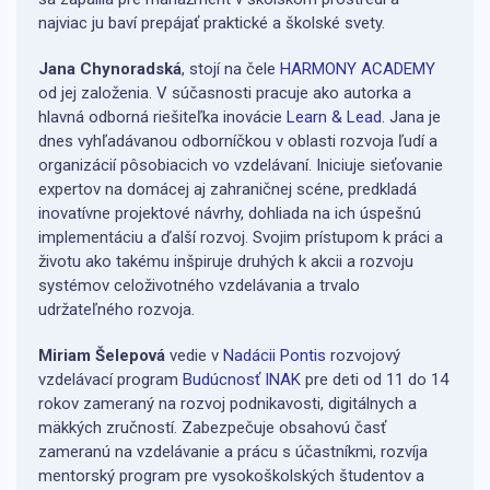
najviac ju baví prepájať praktické a školské svety.
Jana Chynoradská
, stojí na čele
HARMONY ACADEMY
od jej založenia. V súčasnosti pracuje ako autorka a
hlavná odborná riešiteľka inovácie
Learn & Lead
. Jana je
dnes vyhľadávanou odborníčkou v oblasti rozvoja ľudí a
organizácií pôsobiacich vo vzdelávaní. Iniciuje sieťovanie
expertov na domácej aj zahraničnej scéne, predkladá
inovatívne projektové návrhy, dohliada na ich úspešnú
implementáciu a ďalší rozvoj. Svojim prístupom k práci a
životu ako takému inšpiruje druhých k akcii a rozvoju
systémov celoživotného vzdelávania a trvalo
udržateľného rozvoja.
Miriam Šelepová
vedie v
Nadácii Pontis
rozvojový
vzdelávací program
Budúcnosť INAK
pre deti od 11 do 14
rokov zameraný na rozvoj podnikavosti, digitálnych a
mäkkých zručností. Zabezpečuje obsahovú časť
zameranú na vzdelávanie a prácu s účastníkmi, rozvíja
mentorský program pre vysokoškolských študentov a