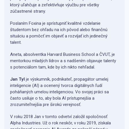
ktorý uľahčuje a zefektívňuje výučbu pre všetky
zúčastnené strany.
Poslaním Foxina je sprístupniť kvalitné vzdelanie
študentom bez ohľadu na ich pôvod alebo finančnú
situáciu a pomôcť im objaviť a rozvíjať ich jedinečný
talent.
Aneta, absolventka Harvard Business School a ČVUT, je
mentorkou mladých lídrov a s nadšením objavuje talenty
s potenciálom tam, kde by ich nikto nehľadal.
Jan Tyl
je výskumník, podnikateľ, propagátor umelej
inteligencie (AI) a ocenený tvorca digitálnych ľudí
poháňaných umelou inteligenciou. Vo svojej práci sa
často usiluje o to, aby bola AI prístupnejšia a
zrozumiteľnejšia pre širokú verejnosť.
V roku 2018 Jan v tomto odvetví založil spoločnosť
Alpha Industries. Už o rok neskôr, v roku 2019, získala