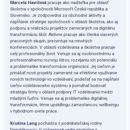
Marcela Havrilová
pracuje ako riaditeľka pre oblasť
školstva v spoločnosti Microsoft Česká republika a
Slovensko. Je zodpovedná za obchodné aktivity a
napĺňanie stratégie spoločnosti v oblasti školstva, ako aj
podporu a realizáciu projektov zameraných na digitálnu
transformáciu škôl. Aktívne pracuje ako členka viacerých
pracovných skupín, prezentuje na mnohých
konferenciách. V oblasti vzdelávania a školstva pracuje
celý profesionálny život. Venuje sa aj osobnostnému a
profesionálnemu rozvoju lídrov, rozvíjaniu ich potenciálu
a problematike transformácie organizácií. Jej cieľom je
prinášať nové projekty zamerané na efektívne využívanie
nových technológií vo vzdelávaní, podieľať sa na napĺňaní
cieľov vzdelávacieho systému a pomáhať budovať
stratégiu firmy v oblasti podpory IT vzdelávania medzi
mladými ľuďmi. Venuje sa aj problematike digitálnej
transformácie, téme upskillingu zamestancov, wellbeingu
v hybridnom svete práce.
Kristína Lang
pochádza z podnikateľskej rodiny
Demáčkovcov. V súčasnosti vedie spoločne s