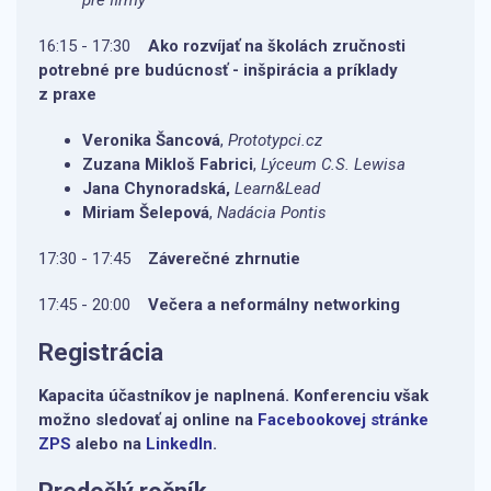
pre firmy
16:15 - 17:30
Ako rozvíjať na školách zručnosti
potrebné pre budúcnosť - inšpirácia a príklady
z praxe
Veronika Šancová
,
Prototypci.cz
Zuzana Mikloš Fabrici
,
Lýceum C.S. Lewisa
Jana Chynoradská,
Learn&Lead
Miriam Šelepová
,
Nadácia Pontis
17:30 - 17:45
Záverečné zhrnutie
17:45 - 20:00
Večera
a neformálny networking
Registrácia
Kapacita účastníkov je naplnená. Konferenciu však
možno sledovať aj online na
Facebookovej stránke
ZPS
alebo na
LinkedIn
.