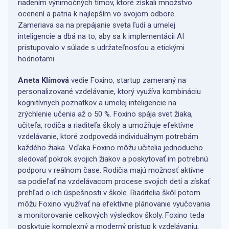
riadením výnimočných tímov, ktoré získali množstvo
ocenení a patria k najlepším vo svojom odbore.
Zameriava sa na prepájanie sveta ľudí a umelej
inteligencie a dbá na to, aby sa k implementácii AI
pristupovalo v súlade s udržateľnosťou a etickými
hodnotami.
Aneta Klímová
vedie Foxino, startup zameraný na
personalizované vzdelávanie, ktorý využíva kombináciu
kognitívnych poznatkov a umelej inteligencie na
zrýchlenie učenia až o 50 %. Foxino spája svet žiaka,
učiteľa, rodiča a riaditeľa školy a umožňuje efektívne
vzdelávanie, ktoré zodpovedá individuálnym potrebám
každého žiaka. Vďaka Foxino môžu učitelia jednoducho
sledovať pokrok svojich žiakov a poskytovať im potrebnú
podporu v reálnom čase. Rodičia majú možnosť aktívne
sa podieľať na vzdelávacom procese svojich detí a získať
prehľad o ich úspešnosti v škole. Riaditelia škôl potom
môžu Foxino využívať na efektívne plánovanie vyučovania
a monitorovanie celkových výsledkov školy. Foxino teda
poskytuje komplexný a moderný prístup k vzdelávaniu,