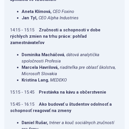
Aneta Klímová,
CEO Foxino
Jan Tyl,
CEO Alpha Industries
14:15 - 15:15
Zručnosti a schopnosti v dobe
rýchlych zmien na trhu práce: pohľad
zamestnávateľov
Dominika Macháčová
,
dátová analytička
spoločnosti Profesia
Marcela Havrilová,
riaditeľka pre oblasť školstva,
Microsoft Slovakia
Kristína Lang
,
MEDEKO
15:15 - 15:45
Prestávka na kávu a občerstvenie
15:45 - 16:15
Ako budovať u študentov odolnosť a
schopnosť reagovať na zmeny
Daniel Rušar,
tréner a kouč sociálnych zručností