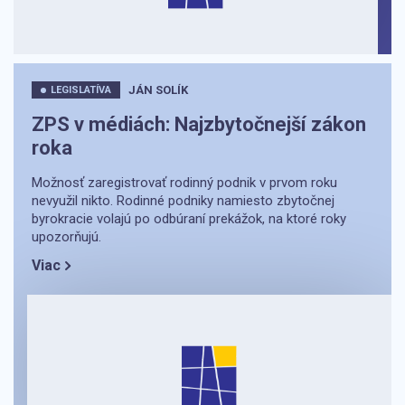
JÁN SOLÍK
LEGISLATÍVA
ZPS v médiách: Najzbytočnejší zákon
roka
Možnosť zaregistrovať rodinný podnik v prvom roku
nevyužil nikto. Rodinné podniky namiesto zbytočnej
byrokracie volajú po odbúraní prekážok, na ktoré roky
upozorňujú.
Viac