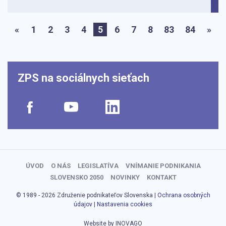
«
1
2
3
4
5
6
7
8
83
84
»
ZPS na sociálnych sieťach
ÚVOD
O NÁS
LEGISLATÍVA
VNÍMANIE PODNIKANIA
SLOVENSKO 2050
NOVINKY
KONTAKT
© 1989 - 2026 Združenie podnikateľov Slovenska |
Ochrana osobných
údajov
|
Nastavenia cookies
Website by INOVAGO