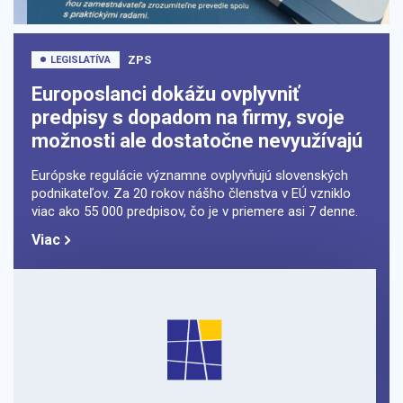
ZPS
LEGISLATÍVA
Europoslanci dokážu ovplyvniť
predpisy s dopadom na firmy, svoje
možnosti ale dostatočne nevyužívajú
Európske regulácie významne ovplyvňujú slovenských
podnikateľov. Za 20 rokov nášho členstva v EÚ vzniklo
viac ako 55 000 predpisov, čo je v priemere asi 7 denne.
Viac