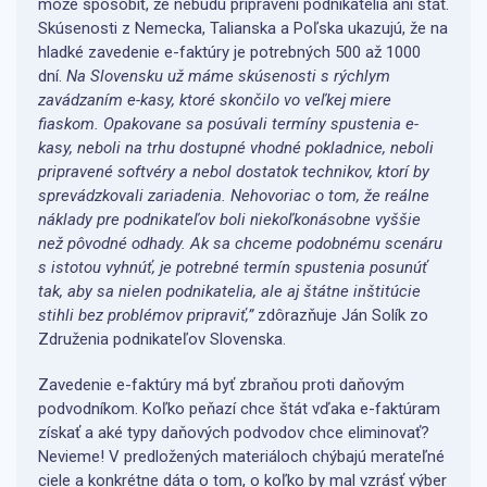
môže spôsobiť, že nebudú pripravení podnikatelia ani štát.
Skúsenosti z Nemecka, Talianska a Poľska ukazujú, že na
hladké zavedenie e-faktúry je potrebných 500 až 1000
dní.
Na Slovensku už máme skúsenosti s rýchlym
zavádzaním e-kasy, ktoré skončilo vo veľkej miere
fiaskom. Opakovane sa posúvali termíny spustenia e-
kasy, neboli na trhu dostupné vhodné pokladnice, neboli
pripravené softvéry a nebol dostatok technikov, ktorí by
sprevádzkovali zariadenia. Nehovoriac o tom, že reálne
náklady pre podnikateľov boli niekoľkonásobne vyššie
než pôvodné odhady. Ak sa chceme podobnému scenáru
s istotou vyhnúť, je potrebné termín spustenia posunúť
tak, aby sa nielen podnikatelia, ale aj štátne inštitúcie
stihli bez problémov pripraviť,”
zdôrazňuje Ján Solík zo
Združenia podnikateľov Slovenska.
Zavedenie e-faktúry má byť zbraňou proti daňovým
podvodníkom. Koľko peňazí chce štát vďaka e-faktúram
získať a aké typy daňových podvodov chce eliminovať?
Nevieme! V predložených materiáloch chýbajú merateľné
ciele a konkrétne dáta o tom, o koľko by mal vzrásť výber