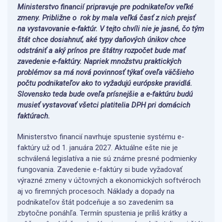
Ministerstvo financií pripravuje pre podnikateľov veľké
zmeny. Približne o rok by mala veľká časť z nich prejsť
na vystavovanie e-faktúr. V tejto chvíli nie je jasné, čo tým
štát chce dosiahnuť, aké typy daňových únikov chce
odstrániť a aký prínos pre štátny rozpočet bude mať
zavedenie e-faktúry. Napriek množstvu praktických
problémov sa má nová povinnosť týkať oveľa väčšieho
počtu podnikateľov ako to vyžadujú európske pravidlá.
Slovensko teda bude oveľa prísnejšie a e-faktúru budú
musieť vystavovať všetci platitelia DPH pri domácich
faktúrach.
Ministerstvo financií navrhuje spustenie systému e-
faktúry už od 1. januára 2027. Aktuálne ešte nie je
schválená legislatíva a nie sú známe presné podmienky
fungovania. Zavedenie e-faktúry si bude vyžadovať
výrazné zmeny v účtovných a ekonomických softvéroch
aj vo firemných procesoch. Náklady a dopady na
podnikateľov štát podceňuje a so zavedením sa
zbytočne ponáhľa. Termín spustenia je príliš krátky a