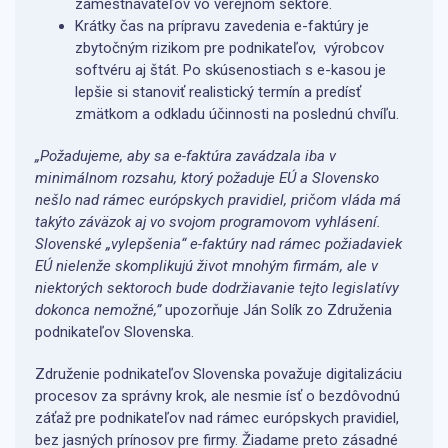
zamestnávateľov vo verejnom sektore.
Krátky čas na prípravu zavedenia e-faktúry je
zbytočným rizikom pre podnikateľov, výrobcov
softvéru aj štát. Po skúsenostiach s e-kasou je
lepšie si stanoviť realistický termín a predísť
zmätkom a odkladu účinnosti na poslednú chvíľu.
„Požadujeme, aby sa e-faktúra zavádzala iba v
minimálnom rozsahu, ktorý požaduje EÚ a Slovensko
nešlo nad rámec európskych pravidiel, pričom vláda má
takýto záväzok aj vo svojom programovom vyhlásení.
Slovenské „vylepšenia“ e-faktúry nad rámec požiadaviek
EÚ nielenže skomplikujú život mnohým firmám, ale v
niektorých sektoroch bude dodržiavanie tejto legislatívy
dokonca nemožné,”
upozorňuje
Ján Solík zo Združenia
podnikateľov Slovenska.
Združenie podnikateľov Slovenska považuje digitalizáciu
procesov za správny krok, ale nesmie ísť o bezdôvodnú
záťaž pre podnikateľov nad rámec európskych pravidiel,
bez jasných prínosov pre firmy. Žiadame preto zásadné