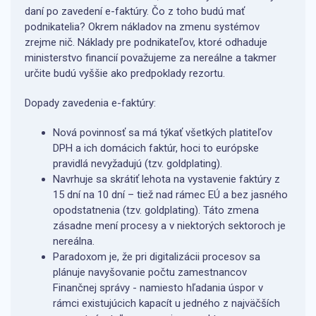
daní po zavedení e-faktúry. Čo z toho budú mať
podnikatelia? Okrem nákladov na zmenu systémov
zrejme nič. Náklady pre podnikateľov, ktoré odhaduje
ministerstvo financií považujeme za nereálne a takmer
určite budú vyššie ako predpoklady rezortu.
Dopady zavedenia e-faktúry:
Nová povinnosť sa má týkať všetkých platiteľov
DPH a ich domácich faktúr, hoci to európske
pravidlá nevyžadujú (tzv. goldplating).
Navrhuje sa skrátiť lehota na vystavenie faktúry z
15 dní na 10 dní – tiež nad rámec EÚ a bez jasného
opodstatnenia (tzv. goldplating). Táto zmena
zásadne mení procesy a v niektorých sektoroch je
nereálna.
Paradoxom je, že pri digitalizácii procesov sa
plánuje navyšovanie počtu zamestnancov
Finančnej správy - namiesto hľadania úspor v
rámci existujúcich kapacít u jedného z najväčších