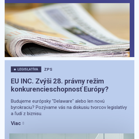
ZPS
LEGISLATÍVA
EU INC. Zvýši 28. právny režim
konkurencieschopnosť Európy?
Budujeme európsky "Delaware" alebo len novú
byrokraciu? Pozývame vás na diskusiu tvorcov legislatívy
a ľudí z biznisu.
Viac