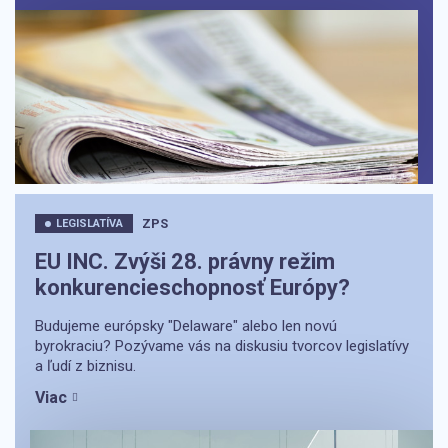
ZPS
LEGISLATÍVA
EU INC. Zvýši 28. právny režim
konkurencieschopnosť Európy?
Budujeme európsky "Delaware" alebo len novú
byrokraciu? Pozývame vás na diskusiu tvorcov legislatívy
a ľudí z biznisu.
Viac