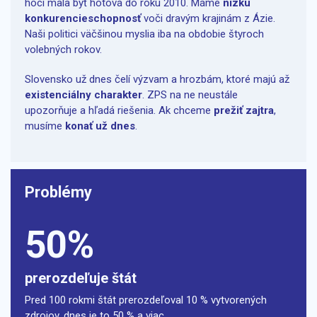
hoci mala byť hotová do roku 2010. Máme
nízku
konkurencieschopnosť
voči dravým krajinám z Ázie.
Naši politici väčšinou myslia iba na obdobie štyroch
volebných rokov.
Slovensko už dnes čelí výzvam a hrozbám, ktoré majú až
existenciálny charakter
. ZPS na ne neustále
upozorňuje a hľadá riešenia. Ak chceme
prežiť zajtra
,
musíme
konať už dnes
.
Problémy
50%
prerozdeľuje štát
Pred 100 rokmi štát prerozdeľoval 10 % vytvorených
zdrojov, dnes je to 50 % a viac.