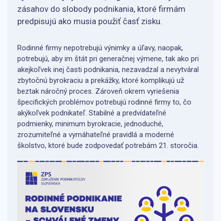
zásahov do slobody podnikania, ktoré firmám
predpisujú ako musia použiť časť zisku.
Rodinné firmy nepotrebujú výnimky a úľavy, naopak,
potrebujú, aby im štát pri generačnej výmene, tak ako pri
akejkoľvek inej časti podnikania, nezavadzal a nevytváral
zbytočnú byrokraciu a prekážky, ktoré komplikujú už
beztak náročný proces. Zároveň okrem vyriešenia
špecifických problémov potrebujú rodinné firmy to, čo
akýkoľvek podnikateľ. Stabilné a predvídateľné
podmienky, minimum byrokracie, jednoduché,
zrozumiteľné a vymáhateľné pravidlá a moderné
školstvo, ktoré bude zodpovedať potrebám 21. storočia.