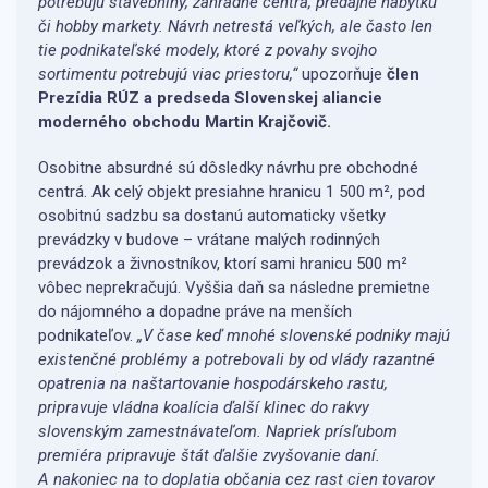
potrebujú stavebniny, záhradné centrá, predajne nábytku
či hobby markety. Návrh netrestá veľkých, ale často len
tie podnikateľské modely, ktoré z povahy svojho
sortimentu potrebujú viac priestoru,“
upozorňuje
člen
Prezídia RÚZ a predseda Slovenskej aliancie
moderného obchodu Martin Krajčovič.
Osobitne absurdné sú dôsledky návrhu pre obchodné
centrá. Ak celý objekt presiahne hranicu 1 500 m², pod
osobitnú sadzbu sa dostanú automaticky všetky
prevádzky v budove – vrátane malých rodinných
prevádzok a živnostníkov, ktorí sami hranicu 500 m²
vôbec neprekračujú. Vyššia daň sa následne premietne
do nájomného a dopadne práve na menších
podnikateľov.
„V čase keď mnohé slovenské podniky majú
existenčné problémy a potrebovali by od vlády razantné
opatrenia na naštartovanie hospodárskeho rastu,
pripravuje vládna koalícia ďalší klinec do rakvy
slovenským zamestnávateľom. Napriek prísľubom
premiéra pripravuje štát ďalšie zvyšovanie daní.
A nakoniec na to doplatia občania cez rast cien tovarov