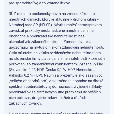
pre spotrebiteľov, a to vrátane liekov.
RÚZ odmieta poslanecký návrh na zmenu zákona o
miestnych daniach, ktorý je aktuálne v druhom čítaní v
Národnej rade SR (NR SR). Návrh umožní samosprávam
zavádzať prakticky neobmedzené miestne dane na
obchodné a podnikateľské nehnuteľnosti bez
akéhokoľvek zákonného stropu. Zamestnávatelia
upozorňujú na mýtus o nízkom zdaňovaní nehnuteľností.
Čísla sú nízke len vďaka rezidenčným nehnuteľnostiam,
no slovenské firmy platia dane z nehnuteľností, ktoré sú v
porovnaní so zahraničnými konkurentami výrazne vyššie
(Slovensko 0,4% HDP, Česko 0,1 % HDP, Nemecko a
Rakúsko 0,2 % HDP). Návrh sa prezentuje ako zásah voči
„veľkým obchodníkom“, v skutočnosti dopadne na široké
spektrum podnikateľov aj domácnosti. Zvýšené náklady
podnikateľov sa totiž nevyhnutne premietnu do vyšších
cien potravín, drogérie, liekov, služieb a ďalších
základných tovarov.