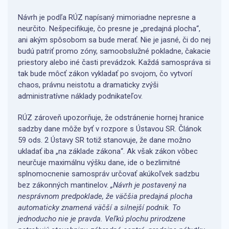
Návrh je podľa RÚZ napísaný mimoriadne nepresne a
neurčito. Nešpecifikuje, čo presne je „predajná plocha“,
ani akým spôsobom sa bude merať. Nie je jasné, či do nej
budú patriť promo zóny, samoobslužné pokladne, čakacie
priestory alebo iné časti prevádzok. Každá samospráva si
tak bude môcť zákon vykladať po svojom, čo vytvorí
chaos, právnu neistotu a dramaticky zvýši
administratívne náklady podnikateľov.
RÚZ zároveň upozorňuje, že odstránenie hornej hranice
sadzby dane môže byť v rozpore s Ústavou SR. Článok
59 ods. 2 Ústavy SR totiž stanovuje, že dane možno
ukladať iba „na základe zákona“. Ak však zákon vôbec
neurčuje maximálnu výšku dane, ide o bezlimitné
splnomocnenie samospráv určovať akúkoľvek sadzbu
bez zákonných mantinelov.
„Návrh je postavený na
nesprávnom predpoklade, že väčšia predajná plocha
automaticky znamená väčší a silnejší podnik. To
jednoducho nie je pravda. Veľkú plochu prirodzene