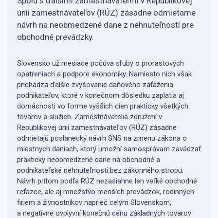
Spolu s ďalšími zamestnávateľmi v Republikovej
únii zamestnávateľov (RÚZ) zásadne odmietame
návrh na neobmedzené dane z nehnuteľností pre
obchodné prevádzky.
Slovensko už mesiace počúva sľuby o prorastových
opatreniach a podpore ekonomiky. Namiesto nich však
prichádza ďalšie zvyšovanie daňového zaťaženia
podnikateľov, ktoré v konečnom dôsledku zaplatia aj
domácnosti vo forme vyšších cien prakticky všetkých
tovarov a služieb. Zamestnávatelia združení v
Republikovej únii zamestnávateľov (RÚZ) zásadne
odmietajú poslanecký návrh SNS na zmenu zákona o
miestnych daniach, ktorý umožní samosprávam zavádzať
prakticky neobmedzené dane na obchodné a
podnikateľské nehnuteľnosti bez zákonného stropu.
Návrh pritom podľa RÚZ nezasiahne len veľké obchodné
reťazce, ale aj množstvo menších prevádzok, rodinných
firiem a živnostníkov naprieč celým Slovenskom,
a negatívne ovplyvní konečnú cenu základných tovarov