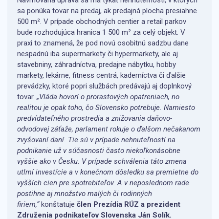
Navrhovaná úprava sa má týkať nehnuteľností, v ktorých
sa ponúka tovar na predaj, ak predajná plocha presiahne
500 m². V prípade obchodných centier a retail parkov
bude rozhodujúca hranica 1 500 m² za celý objekt. V
praxi to znamená, že pod novú osobitnú sadzbu dane
nespadnú iba supermarkety či hypermarkety, ale aj
stavebniny, záhradníctva, predajne nábytku, hobby
markety, lekárne, fitness centrá, kaderníctva či ďalšie
prevádzky, ktoré popri službách predávajú aj doplnkový
tovar.
„Vláda hovorí o prorastových opatreniach, no
realitou je opak toho, čo Slovensko potrebuje. Namiesto
predvídateľného prostredia a znižovania daňovo-
odvodovej záťaže, parlament rokuje o ďalšom nečakanom
zvyšovaní daní. Tie sú v prípade nehnuteľností na
podnikanie už v súčasnosti často niekoľkonásobne
vyššie ako v Česku. V prípade schválenia táto zmena
utlmí investície a v konečnom dôsledku sa premietne do
vyšších cien pre spotrebiteľov. A v neposlednom rade
postihne aj množstvo malých či rodinných
firiem,“
konštatuje
člen Prezídia RÚZ a prezident
Združenia podnikateľov Slovenska Ján Solík.