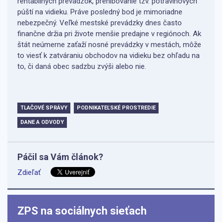
rentabilných prevádzok, prehlbovanie tzv. potravinových
púští na vidieku. Práve posledný bod je mimoriadne
nebezpečný. Veľké mestské prevádzky dnes často
finančne držia pri živote menšie predajne v regiónoch. Ak
štát neúmerne zaťaží nosné prevádzky v mestách, môže
to viesť k zatváraniu obchodov na vidieku bez ohľadu na
to, či daná obec sadzbu zvýši alebo nie.
TLAČOVÉ SPRÁVY
PODNIKATEĽSKÉ PROSTREDIE
DANE A ODVODY
Páčil sa Vám článok?
Zdieľať
ZPS na sociálnych sieťach