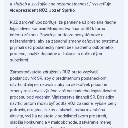
a služieb a zvyšujúcu sa nezamestnanosť.,“
vysvetľuje
viceprezident RÚZ Jozef Špirko
.
RÚZ zároveň upozorňuje, že paralelne už prebieha riadne
legislatívne konanie Ministerstva financií SR k tomu
istému zákonu. Považuje preto za nesystémové a
neštandardné, aby sa zásadné zmeny daňového systému
prijímali cez poslanecký návrh bez riadneho odborného
procesu, analýz dopadov a diskusie s dotknutými
subjektmi.
Zamestnávatelia združení v RÚZ preto vyzývajú
poslancov NR SR, aby o predmetnom poslaneckom
návrhu ďalej nerokovali a aby sa akékoľvek prípadné
zmeny realizovali výlučne v rámci riadneho legislatívneho
procesu pod vedením Ministerstva financií SR. Dôsledky
návrhu pritom môžu byť podľa RÚZ zásadné: vyššie ceny
potravín, drogérie, liekov a služieb, nižšia investičná
aktivita, vyššia neistota v podnikateľskom prostredí,
slabšia konkurencia v maloobchode, zatváranie menej